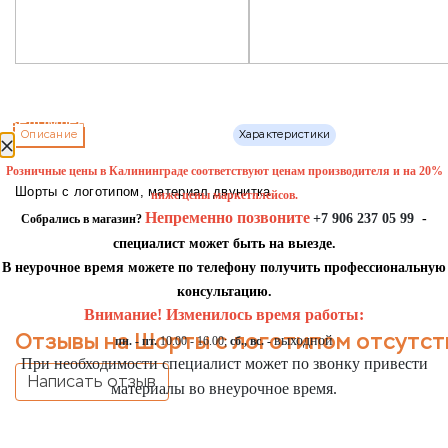
уведомление
Описание
Характеристики
Розничные цены в Калининграде соответствуют ценам производителя и на 20%
Шорты с логотипом, материал двунитка
ниже цены маркетплейсов.
Непременно позвоните
+7 906 237 05 99
-
Собрались в магазин?
специалист может быть на выезде.
В неурочное время можете по телефону получить профессиональную
консультацию.
Внимание! Изменилось время работы:
Отзывы на Шорты с логотипом отсутст
выходной
пн. - пт.
10.00 - 16.00;
сб., вс. -
При необходимости специалист может по звонку привести
Написать отзыв
материалы во внеурочное время.