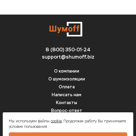
wadawd
8 (800) 350-01-24
support@shumoff.biz
О компании
О шумоизоляции
Оплата
Написать нам
Контакты
Вопрос-ответ
цвфв
Мы используем файлы
cookie.
Продолжая работу Вы принимаете
условия пользования
Шумоff - шумоизоляция автомобилей