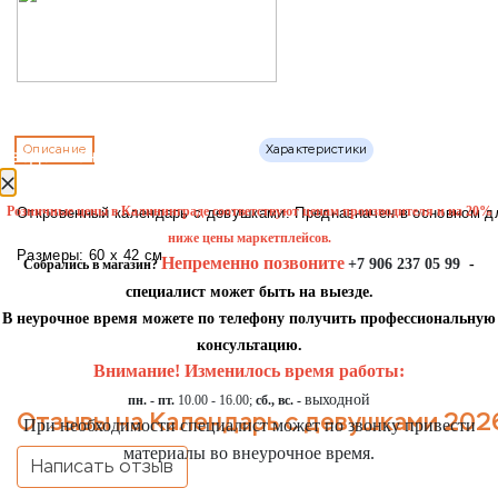
Описание
Характеристики
уведомление
Розничные цены в Калининграде соответствуют ценам производителя и на 20%
Откровенный календарь с девушками. Предназначен в основном д
ниже цены маркетплейсов.
Размеры: 60 х 42 см
Непременно позвоните
+7 906 237 05 99
-
Собрались в магазин?
специалист может быть на выезде.
В неурочное время можете по телефону получить профессиональную
консультацию.
Внимание! Изменилось время работы:
выходной
пн. - пт.
10.00 - 16.00;
сб., вс. -
Отзывы на Календарь с девушками 202
При необходимости специалист может по звонку привести
материалы во внеурочное время.
Написать отзыв