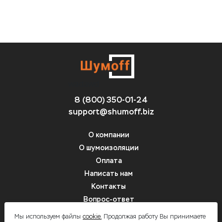
wadawd
8 (800) 350-01-24
support@shumoff.biz
О компании
О шумоизоляции
Оплата
Написать нам
Контакты
Вопрос-ответ
цвфв
Мы используем файлы
cookie.
Продолжая работу Вы принимаете