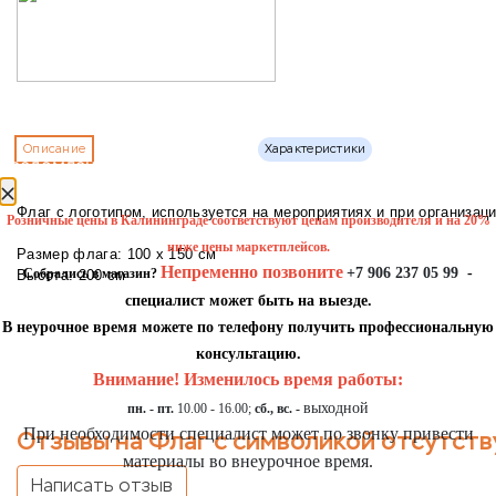
Описание
Характеристики
уведомление
Флаг с логотипом, используется на мероприятиях и при организац
Розничные цены в Калининграде соответствуют ценам производителя и на 20%
ниже цены маркетплейсов.
Размер флага: 100 х 150 см
Непременно позвоните
+7 906 237 05 99
-
Собрались в магазин?
Высота: 200 см
специалист может быть на выезде.
В неурочное время можете по телефону получить профессиональную
консультацию.
Внимание! Изменилось время работы:
выходной
пн. - пт.
10.00 - 16.00;
сб., вс. -
При необходимости специалист может по звонку привести
Отзывы на Флаг с символикой отсутств
материалы во внеурочное время.
Написать отзыв