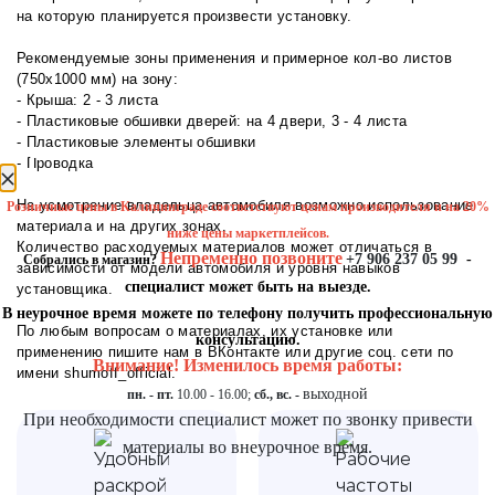
на которую планируется произвести установку.
Рекомендуемые зоны применения и примерное кол-во листов
(750х1000 мм) на зону:
- Крыша: 2 - 3 листа
- Пластиковые обшивки дверей: на 4 двери, 3 - 4 листа
- Пластиковые элементы обшивки
уведомление
- Проводка
На усмотрение владельца автомобиля возможно использование
Розничные цены в Калининграде соответствуют ценам производителя и на 20%
материала и на других зонах.
ниже цены маркетплейсов.
Количество расходуемых материалов может отличаться в
Непременно позвоните
+7 906 237 05 99
-
Собрались в магазин?
зависимости от модели автомобиля и уровня навыков
специалист может быть на выезде.
установщика.
В неурочное время можете по телефону получить профессиональную
По любым вопросам о материалах, их установке или
консультацию.
применению пишите нам в
ВКонтакте
или другие соц. сети по
Внимание! Изменилось время работы:
имени shumoff_official.
выходной
пн. - пт.
10.00 - 16.00;
сб., вс. -
При необходимости специалист может по звонку привести
материалы во внеурочное время.