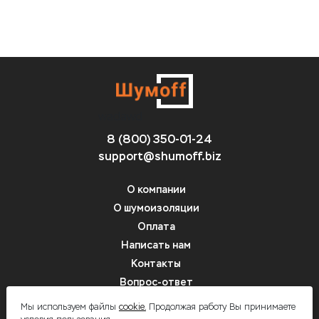
wadawd
8 (800) 350-01-24
support@shumoff.biz
О компании
О шумоизоляции
Оплата
Написать нам
Контакты
Вопрос-ответ
цвфв
Мы используем файлы
cookie.
Продолжая работу Вы принимаете