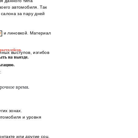
я данного типа
воего автомобиля. Так
 салона за пару дней
и линовкой. Материал
ркетплейсов.
ных выступов, изгибов
ыть на выезде.
ьтацию.
:
рочное время.
гих зонах.
втомобиля и уровня
онтакте
или другие соц.