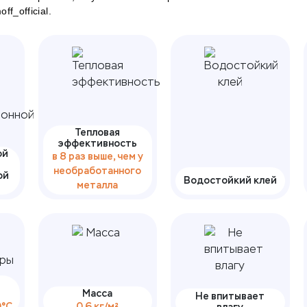
f_official.
Тепловая
эффективность
ой
в 8 раз выше, чем у
необработанного
ой
Водостойкий клей
металла
Масса
Не впитывает
0°С
0.6 кг/м²