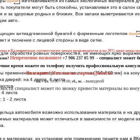
оры
изготавливаются из самых экологичных материалов дл
сть покупатели могут быть спокойны, устанавливая это в салон с
я и за здоровье родных и близких. Все запахи выветриваются из
ции авто.
щищен антиадгезионной бумагой с фирменным логотипом
ет и тиснение с лицевой стороны в виде сетки.
ены в Калининграде соответствуют ценам производителя и на 20% ниже цены ма
 для обработки ровных поверхностей, не имеющих ярко выражен
Непременно позвоните
+7 906 237 05 99
- специалист может б
газин?
очное время можете по телефону получить профессиональную консул
 применения и примерное кол-во листов (750х560 мм) на зону
Внимание! Изменилось время работы:
а дверей: на 4 двери, 4 листа
выходной
пн. - пт.
10.00 - 16.00;
сб., вс. -
 листов
мости специалист может по звонку привести материалы во внеу
- 4 листа
 1 - 2 листа
ельца автомобиля возможно использование материала и на дру
емых материалов может отличаться в зависимости от модели а
ка.
 о материалах, их установке или применению пишите нам в
ВК