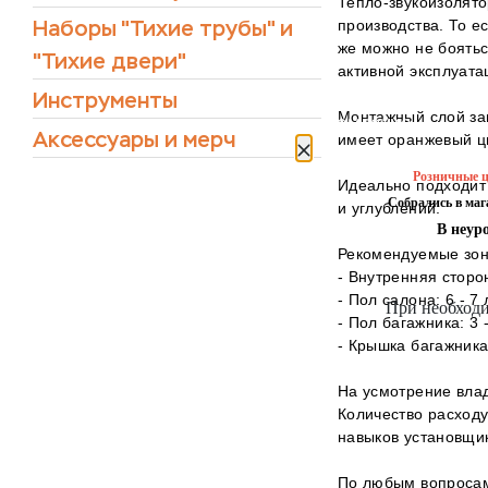
Тепло-звукоизолят
Наборы "Тихие трубы" и
производства. То е
же можно не боятьс
"Тихие двери"
активной эксплуата
Инструменты
Монтажный слой за
уведомление
Аксессуары и мерч
имеет оранжевый цв
Розничные ц
Идеально подходит
Собрались в ма
и углублений.
В неур
Рекомендуемые зоны
- Внутренняя сторон
- Пол салона: 6 - 7
При необходи
- Пол багажника: 3 
- Крышка багажника:
На усмотрение влад
Количество расходу
навыков установщи
По любым вопросам