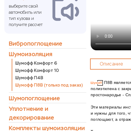
выберите свой
автомобиль или
тип кузова и
получите рассчет
Вибропоглощение
Шумоизоляция
Шумофф Комфорт 6
Описание
Шумофф Комфорт 10
Шумофф П4В
П8В является
Шумофф П8В (только под заказ)
полиэтилена с закр
простонародье - Сп
Шумопоглощение
Эти материалы инс
Уплотнение и
и нужны для того, 
декорирование
поглощают, а отраж
Комплекты шумоизоляции