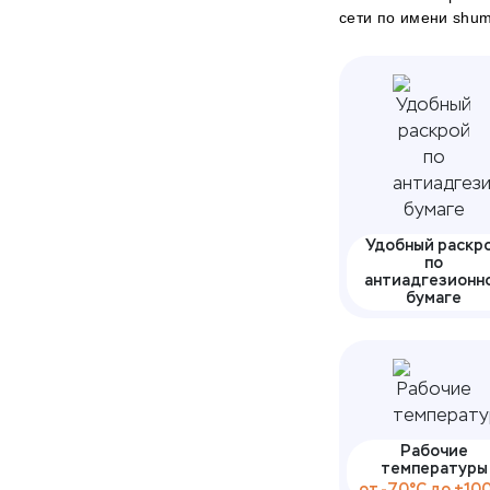
сети по имени shumof
Удобный раскр
по
антиадгезионн
бумаге
Рабочие
температуры
от -70°С до +10