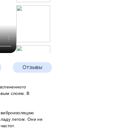
Отзывы
вспененного
евым слоем. В
 виброизоляцию
хладу летом. Они не
частот.