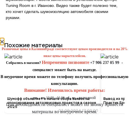
Tuning Room в г. Иваново. Видео также будет полезно тем,
кто хочет сделать шумоизоляцию автомобиля своими
руками.
уведомление
Похожие материалы
Розничные цены в Калининграде соответствуют ценам производителя и на 20%
ниже цены маркетплейсов.
Непременно позвоните
+7 906 237 05 99
-
Собрались в магазин?
специалист может быть на выезде.
В неурочное время можете по телефону получить профессиональную
консультацию.
Внимание! Изменилось время работы:
выходной
пн. - пт.
10.00 - 16.00;
сб., вс. -
Шумофф объявляет о начале сбора заявок на
Вывод из про
спонсирование автозвуковых проектов в сезоне
Практик Брон
При необходимости специалист может по звонку привести
2025
02.09.2024 17:00:00
материалы во внеурочное время.