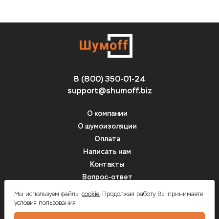
wadawd
8 (800) 350-01-24
support@shumoff.biz
О компании
О шумоизоляции
Оплата
Написать нам
Контакты
Вопрос-ответ
цвфв
Мы используем файлы
cookie.
Продолжая работу Вы принимаете
условия пользования
Шумоff - шумоизоляция автомобилей