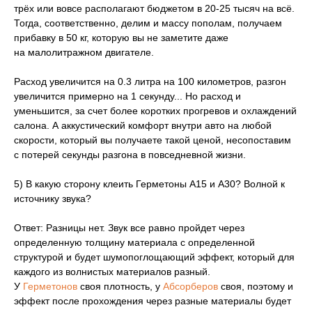
трёх или вовсе располагают бюджетом в 20-25 тысяч на всё.
Тогда, соответственно, делим и массу пополам, получаем
прибавку в 50 кг, которую вы не заметите даже
на малолитражном двигателе.
Расход увеличится на 0.3 литра на 100 километров, разгон
увеличится примерно на 1 секунду... Но расход и
уменьшится, за счет более коротких прогревов и охлаждений
салона. А аккустический комфорт внутри авто на любой
скорости, который вы получаете такой ценой, несопоставим
с потерей секунды разгона в повседневной жизни.
5) В какую сторону клеить Герметоны А15 и А30? Волной к
источнику звука?
Ответ: Разницы нет. Звук все равно пройдет через
определенную толщину материала с определенной
структурой и будет шумопоглощающий эффект, который для
каждого из волнистых материалов разный.
У
Герметонов
своя плотность, у
Абсорберов
своя, поэтому и
эффект после прохождения через разные материалы будет