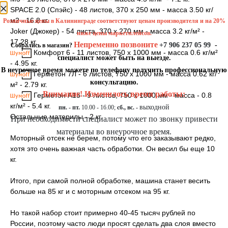
SPACE 2.0 (Спэйс) - 48 листов, 370 х 250 мм - масса 3.50 кг/
м2 - 16.8 кг.
Розничные цены в Калининграде соответствуют ценам производителя и на 20%
Joker (Джокер) - 54 листа, 370 х 270 мм - масса 3.2 кг/м² -
ниже цены маркетплейсов.
17.28 кг.
Непременно позвоните
+7 906 237 05 99
-
Собрались в магазин?
Комфорт 6 - 11 листов, 750 х 1000 мм - масса 0.6 кг/м²
специалист может быть на выезде.
- 4.95 кг.
В неурочное время можете по телефону получить профессиональную
Герметон 7Л - 6 листов, 750 х 1000 мм - масса 0.62 кг/
консультацию.
м² - 2.79 кг.
Внимание! Изменилось время работы:
Герметон А15 - 9 листов, 750 х 1000 мм - масса - 0.8
кг/м² - 5.4 кг.
выходной
пн. - пт.
10.00 - 16.00;
сб., вс. -
Остальные материлы - 2 кг.
При необходимости специалист может по звонку привести
материалы во внеурочное время.
Моторный отсек не берем, потому что его заказывают редко,
хотя это очень важная часть обработки. Он весил бы еще 10
кг.
Итого, при самой полной обработке, машина станет весить
больше на 85 кг и с моторным отсеком на 95 кг.
Но такой набор стоит примерно 40-45 тысяч рублей по
России, поэтому часто люди просят сделать два слоя вместо