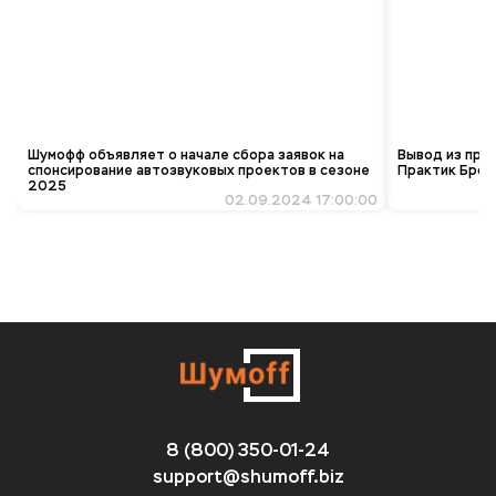
Шумофф объявляет о начале сбора заявок на
Вывод из про
спонсирование автозвуковых проектов в сезоне
Практик Брон
2025
02.09.2024 17:00:00
wadawd
8 (800) 350-01-24
support@shumoff.biz