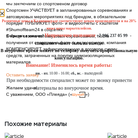
мы заключаем со спортсменом договор
уведомление
Спортсмен УЧАСТВУЕТ в запланированных соревнованиях и
автозвуковых мероприятиях под брендом, в обязательном
Розничные цены в Калининграде соответствуют ценам производителя и на 20%
порядке ПУБЛИКУЕТ фото- и видеоотчеты с хэштегом
ниже цены маркетплейсов.
#Shumoffteam24 в соцсетях.
Непременно позвоните
+7 906 237 05 99
-
В конце сезона автозвуковых соревнований, после
Собрались в магазин?
получения от спортсмена фото- и видеоотчетов, компания
специалист может быть на выезде.
КОМПЕНСИРУЕТ зафиксированную в договоре сумму
В неурочное время можете по телефону получить профессиональную
средств, затраченных на покупку шумоизоляционных
консультацию.
материалов.
Внимание! Изменилось время работы:
выходной
пн. - пт.
10.00 - 16.00;
сб., вс. -
Оставить заявку
При необходимости специалист может по звонку привести
Желаем удачи!
материалы во внеурочное время.
С уважением, ООО «Плеяда» («
»)
Похожие материалы