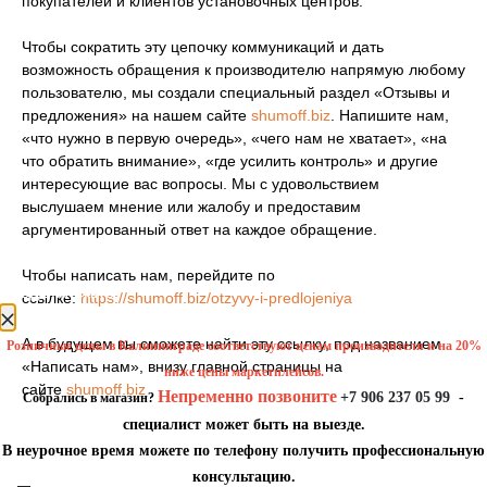
покупателей и клиентов установочных центров.
Чтобы сократить эту цепочку коммуникаций и дать
возможность обращения к производителю напрямую любому
пользователю, мы создали специальный раздел «Отзывы и
предложения» на нашем сайте
shumoff.biz
. Напишите нам,
«что нужно в первую очередь», «чего нам не хватает», «на
что обратить внимание», «где усилить контроль» и другие
интересующие вас вопросы. Мы с удовольствием
выслушаем мнение или жалобу и предоставим
аргументированный ответ на каждое обращение.
Чтобы написать нам, перейдите по
уведомление
ссылке:
https://shumoff.biz/otzyvy-i-predlojeniya
А в будущем вы сможете найти эту ссылку, под названием
Розничные цены в Калининграде соответствуют ценам производителя и на 20%
«Написать нам», внизу главной страницы на
ниже цены маркетплейсов.
сайте
shumoff.biz
Непременно позвоните
+7 906 237 05 99
-
Собрались в магазин?
специалист может быть на выезде.
В неурочное время можете по телефону получить профессиональную
консультацию.