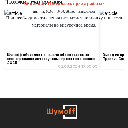
Похожие материалы
Внимание! Изменилось время работы:
выходной
пн. - пт.
10.00 - 16.00;
сб., вс. -
При необходимости специалист может по звонку привести
материалы во внеурочное время.
Шумофф объявляет о начале сбора заявок на
Вывод из про
спонсирование автозвуковых проектов в сезоне
Практик Брон
2025
02.09.2024 17:00:00
wadawd