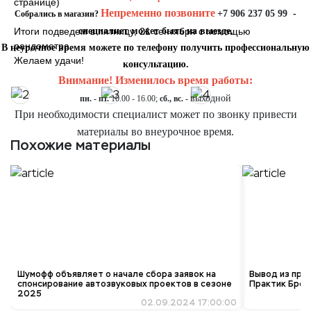
странице)
Непременно позвоните
+7 906 237 05 99
-
Собрались в магазин?
специалист может быть на выезде.
Итоги подведем в пятницу, 21 сентября с помощью
рандометра.
В неурочное время можете по телефону получить профессиональную
Желаем удачи!
консультацию.
Внимание! Изменилось время работы:
выходной
пн. - пт.
10.00 - 16.00;
сб., вс. -
При необходимости специалист может по звонку привести
материалы во внеурочное время.
Похожие материалы
Шумофф объявляет о начале сбора заявок на
Вывод из про
спонсирование автозвуковых проектов в сезоне
Практик Брон
2025
02.09.2024 17:00:00