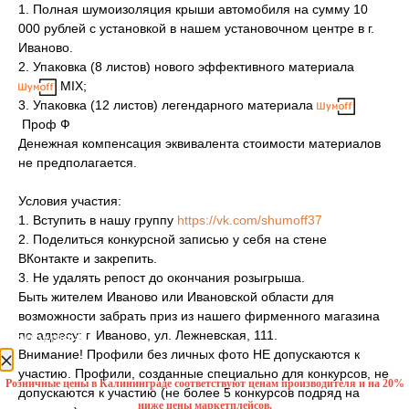
1. Полная шумоизоляция крыши автомобиля на сумму 10
000 рублей с установкой в нашем установочном центре в г.
Иваново.
2. Упаковка (8 листов) нового эффективного материала
MIX;
3. Упаковка (12 листов) легендарного материала
Проф Ф
Денежная компенсация эквивалента стоимости материалов
не предполагается.
Условия участия:
1. Вступить в нашу группу
https://vk.com/shumoff37
2. Поделиться конкурсной записью у себя на стене
ВКонтакте и закрепить.
3. Не удалять репост до окончания розыгрыша.
Быть жителем Иваново или Ивановской области для
возможности забрать приз из нашего фирменного магазина
по адресу: г. Иваново, ул. Лежневская, 111.
уведомление
Внимание! Профили без личных фото НЕ допускаются к
участию. Профили, созданные специально для конкурсов, не
Розничные цены в Калининграде соответствуют ценам производителя и на 20%
допускаются к участию (не более 5 конкурсов подряд на
ниже цены маркетплейсов.