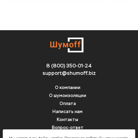
wadawd
8 (800) 350-01-24
support@shumoff.biz
О компании
О шумоизоляции
Оплата
Написать нам
Контакты
Вопрос-ответ
цвфв