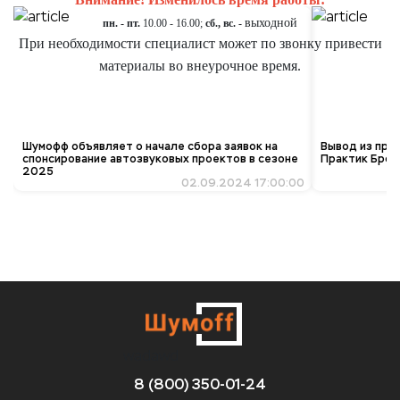
выходной
пн. - пт.
10.00 - 16.00;
сб., вс. -
При необходимости специалист может по звонку привести
материалы во внеурочное время.
Шумофф объявляет о начале сбора заявок на
Вывод из про
спонсирование автозвуковых проектов в сезоне
Практик Брон
2025
02.09.2024 17:00:00
wadawd
8 (800) 350-01-24