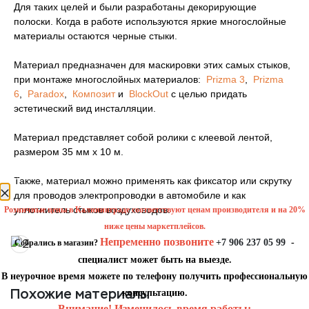
Для таких целей и были разработаны декорирующие
полоски. Когда в работе используются яркие многослойные
материалы остаются черные стыки.
Материал предназначен для маскировки этих самых стыков,
при монтаже многослойных материалов:
Prizma 3
,
Prizma
6
,
Paradox
,
Композит
и
BlockOut
с целью придать
эстетический вид инсталляции.
Материал представляет собой ролики с клеевой лентой,
размером 35 мм х 10 м.
уведомление
Также, материал можно применять как фиксатор или скрутку
для проводов электропроводки в автомобиле и как
уплотнитель стыков воздуховодов.
Розничные цены в Калининграде соответствуют ценам производителя и на 20%
ниже цены маркетплейсов.
Непременно позвоните
+7 906 237 05 99
-
Собрались в магазин?
специалист может быть на выезде.
В неурочное время можете по телефону получить профессиональную
Похожие материалы
консультацию.
Внимание! Изменилось время работы: