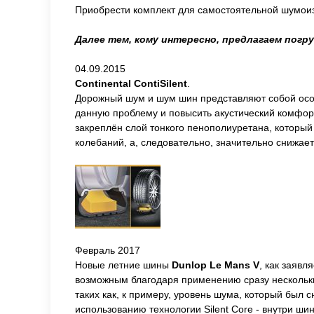
Приобрести комплект для самостоятельной шумо
Далее тем, кому интересно, предлагаем погр
04.09.2015
Continental
ContiSilent
.
Дорожный шум и шум шин представляют собой особу
данную проблему и повысить акустический комфорт
закреплён слой тонкого пенополиуретана, который
колебаний, а, следовательно, значительно снижае
Февраль 2017
Новые летние шины
Dunlop Le Mans V
, как заяв
возможным благодаря применению сразу нескольки
таких как, к примеру, уровень шума, который был с
использованию технологии Silent Core - внутри ш