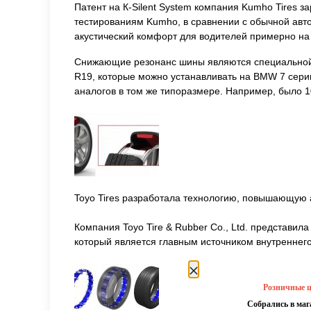
Патент на К-Silent System компания Kumho Tires з
тестированиям Kumho, в сравнении с обычной авто
акустический комфорт для водителей примерно на
Снижающие резонанс шины являются специальной р
R19, которые можно устанавливать на BMW 7 серии
аналогов в том же типоразмере. Например, было 10 т
Toyo Tires разработала технологию, повышающую 
Компания Toyo Tire & Rubber Co., Ltd. представи
который является главным источником внутреннего
уведомление
Розничные ц
Собрались в ма