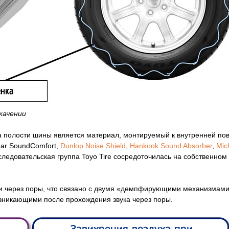
качении
а полости шины является материал, монтируемый к внутренней по
ar SoundComfort,
Dunlop Noise Shield
,
Hankook Sound Absorber
,
Mic
сследовательская группа Toyo Tire сосредоточилась на собственно
и через поры, что связано с двумя «демпфирующими механизмами»
возникающими после прохождения звука через поры.