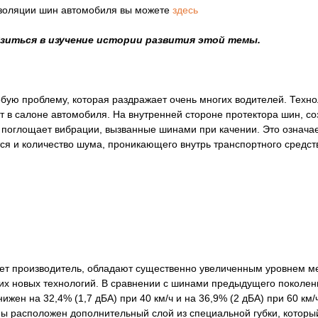
изоляции шин автомобиля вы можете
здесь
узиться в изучение истории развития этой темы.
ю проблему, которая раздражает очень многих водителей. Техноло
 в салоне автомобиля. На внутренней стороне протектора шин, соз
 поглощает вибрации, вызванные шинами при качении. Это означае
тся и количество шума, проникающего внутрь транспортного средст
ляет производитель, обладают существенно увеличенным уровнем ме
х новых технологий. В сравнении с шинами предыдущего поколени
нижен на 32,4% (1,7 дБА) при 40 км/ч и на 36,9% (2 дБА) при 60 км
ины расположен дополнительный слой из специальной губки, котор