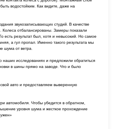
не контакта колеса с дорогой). Монтажный слой
быть водостойким. Как видите, даже на
здания звукозаписывающих студий. В качестве
. Колеса отбалансированы. Замеры показали
 есть результат был, хотя и невысокий. Но самое
мняя, а гул пропал. Именно такого результата мы
е шума от ветра.
 о наших исследованиях и предложили обратиться
новки в шины прямо на заводе. Что и было
свой авто и предоставляем выверенную
три автомобиля. Чтобы убедится в обратном,
овышение уровня шума и жесткое прохождение
нужен»