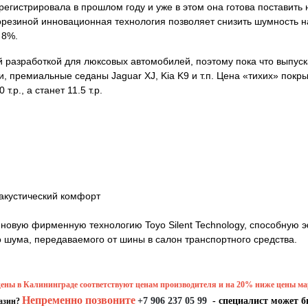
арегистрировала в прошлом году и уже в этом она готова поставить
резиной инновационная технология позволяет снизить шумность на 
 8%.
азработкой для люксовых автомобилей, поэтому пока что выпуска
, премиальные седаны Jaguar XJ, Kia K9 и т.п. Цена «тихих» покр
.р., а станет 11.5 т.р.
акустический комфорт
ла новую фирменную технологию Toyo Silent Technology, способную
 шума, передаваемого от шины в салон транспортного средства.
ены в Калининграде соответствуют ценам производителя и на 20% ниже цены ма
Непременно позвоните
+7 906 237 05 99
- специалист может б
газин?