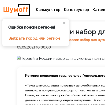
Калькулятор
Конструктор
Катал
✕
Ошибка поиска региона!
Первый в России набор д
Выбрать город или регион
Шумоff
Новости
Первый в России набор для шум
05.05.2021 10:00:00
История появления темы со слов Генерального
«Тема шумоизоляции покрышек автомобильных колёс
летнюю, я получил дискомфорт от жесткости и шу
Благо, на тот момент уже был большой опыт и пон
деталь из шумопоглощающего материала. Важно, ч