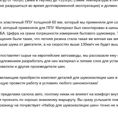
р от -60грС (зима в Якутии) до +120грС (такие температуры в пят
не разрушиться во время долговременной эксплуатации) и должен 
н эластичный ППУ толщиной 60 мм, который мы применяли для со
й, который применяли для ППУ. Материал был смонтирован в шины
БА. Цифра на грани погрешности измерения бытового шумомера. То
ущения были такие, что летняя резина стала такая же мягкая как зи
ыше шума от двигателя, а на скоростях выше 130км/ч не будет выш
 поставляет сырье на европейские автозаводы, мы рассказали ему
едложением разработать для них материал и липкие слоя для уста
дхватили и другие производители шин.
желающим приобрести комплект деталей для шумоизоляции шин в 
ющую провести работу в условиях любого шиномонтажа!
а пределами салона авто, поэтому никак не влияют на комфорт вну
м и проехать по хорошо знакомому маршруту. Вы сразу услышите п
 разницу не почувствует «Набор для шумоизоляции шин» точно не 