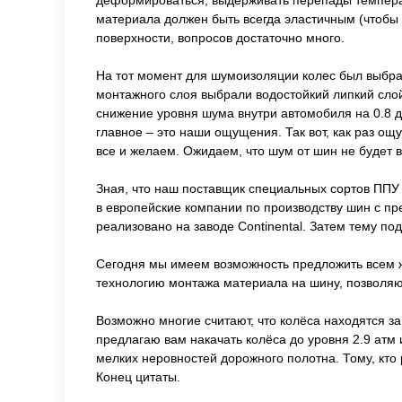
деформироваться, выдерживать перепады температу
материала должен быть всегда эластичным (чтобы 
поверхности, вопросов достаточно много.
На тот момент для шумоизоляции колес был выбра
монтажного слоя выбрали водостойкий липкий сло
снижение уровня шума внутри автомобиля на 0.8 д
главное – это наши ощущения. Так вот, как раз ощ
все и желаем. Ожидаем, что шум от шин не будет в
Зная, что наш поставщик специальных сортов ППУ
в европейские компании по производству шин с пр
реализовано на заводе Continental. Затем тему по
Сегодня мы имеем возможность предложить всем 
технологию монтажа материала на шину, позволя
Возможно многие считают, что колёса находятся з
предлагаю вам накачать колёса до уровня 2.9 ат
мелких неровностей дорожного полотна. Тому, кто
Конец цитаты.