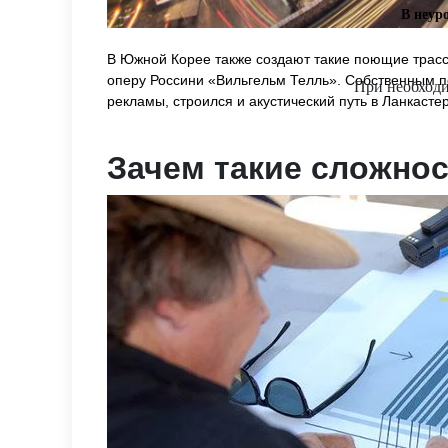
В неур
В Южной Корее также создают такие поющие трасс
оперу Россини «Вильгельм Телль». Собственным п
При необходи
рекламы, строился и акустический путь в Ланкасте
Зачем такие сложно