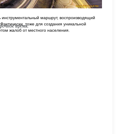
ьтацию.
ть инструментальный маршрут, воспроизводящий
Фактически, тоже для создания уникальной
рочное время.
метом жалоб от местного населения.