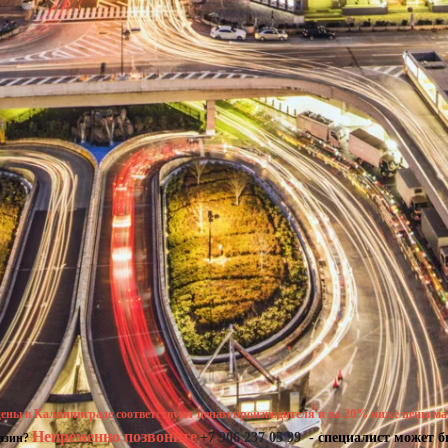
ены в Калининграде соответствуют ценам производителя и на 20% ниже цены ма
Непременно позвоните
+7 906 237 05 99
- специалист может б
газин?