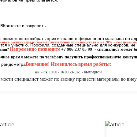
териалов не предполагается.
 ВКонтакте и закрепить.
 возможности забрать приз из нашего фирменного магазина по адре
ены в Калининграде соответствуют ценам производителя и на 20% ниже цены ма
я к участию. Профили, созданные специально для конкурсов, не д
Непременно позвоните
+7 906 237 05 99
- специалист может б
газин?
очное время можете по телефону получить профессиональную консул
Внимание! Изменилось время работы:
ю рандометра.
выходной
пн. - пт.
10.00 - 16.00;
сб., вс. -
мости специалист может по звонку привести материалы во внеу