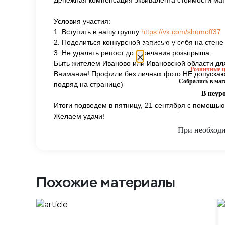
Денежная компенсация эквивалента стоимости ма
Условия участия:
1. Вступить в нашу группу
https://vk.com/shumoff37
2. Поделиться конкурсной записью у себя на стене
уведомление
3. Не удалять репост до окончания розыгрыша.
Быть жителем Иваново или Ивановской области для
Розничные ц
Внимание! Профили без личных фото НЕ допускаютс
Собрались в ма
подряд на странице)
В неур
Итоги подведем в пятницу, 21 сентября с помощь
Желаем удачи!
При необходи
Похожие материалы