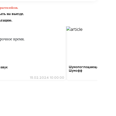
ркетплейсов.
ыть на выезде.
ьтацию.
рочное время.
Шумопоглощающая вставка в
озвук
Шумофф
15.02.2024 10:00:00