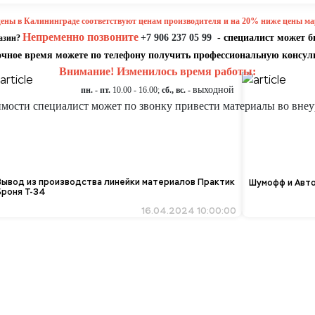
ены в Калининграде соответствуют ценам производителя и на 20% ниже цены ма
Непременно позвоните
+7 906 237 05 99
- специалист может б
газин?
очное время можете по телефону получить профессиональную консул
Внимание! Изменилось время работы:
выходной
пн. - пт.
10.00 - 16.00;
сб., вс. -
мости специалист может по звонку привести материалы во внеу
Вывод из производства линейки материалов Практик
Шумофф и Авт
Броня Т-34
16.04.2024 10:00:00