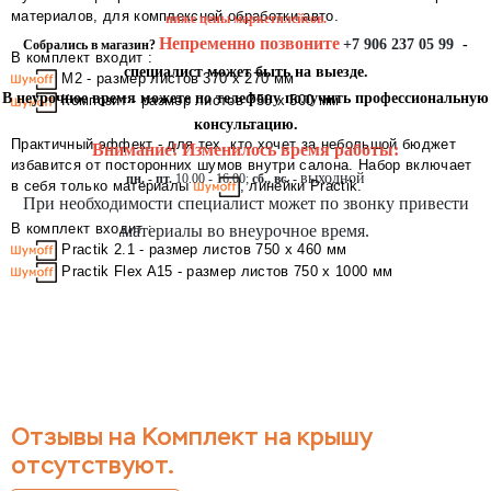
материалов, для комплексной обработки авто.
ниже цены маркетплейсов.
Непременно позвоните
+7 906 237 05 99
-
Собрались в магазин?
В комплект входит :
специалист может быть на выезде.
М2 - размер листов 370 х 270 мм
В неурочное время можете по телефону получить профессиональную
Композит - размер листов 750 х 500 мм
консультацию.
Практичный эффект - для тех, кто хочет за небольшой бюджет
Внимание! Изменилось время работы:
избавится от посторонних шумов внутри салона. Набор включает
выходной
пн. - пт.
10.00 - 16.00;
сб., вс. -
в себя только материалы
, линейки Practik.
При необходимости специалист может по звонку привести
В комплект входит :
материалы во внеурочное время.
Practik 2.1 - размер листов 750 х 460 мм
Practik Flex A15 - размер листов 750 х 1000 мм
Отзывы на Комплект на крышу
отсутствуют.