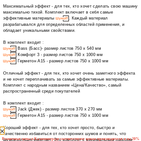
Максимальный эффект - для тех, кто хочет сделать свою машину
максимально тихой. Комплект включает в себя самые
эффективные материалы
. Каждый материал
разрабатывался для определенных областей применения, и
обладает уникальными свойствами.
В комплект входит :
Bass (Басс)- размер листов 750 x 540 мм
Комфорт 3 - размер листов 750 х 1000 мм
Герметон А15 - размер листов 750 х 1000 мм
Отличный эффект - для тех, кто хочет очень заметного эффекта
и не хочет переплачивать за самые эффективные материалы.
Комплект с народным названием «Цена/Качество», самый
распространенный среди покупателей
В комплект входит :
Jack (Джек) - размер листов 370 х 270 мм
Герметон А15 - размер листов 750 х 1000 мм
уведомление
Хороший эффект - для тех, кто хочет просто, быстро и
качественно избавиться от посторонних шумов и понять, что
Розничные цены в Калининграде соответствуют ценам производителя и на 20%
шумоизоляция работает. Это комплект с минимальным набором